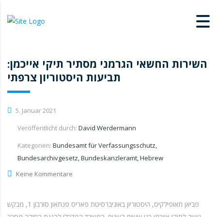
השירות החשאי הגרמני מסתיר תיקי אייכמן:
תביעות היסטוריון צרפתי
5. Januar 2021
Veröffentlicht durch:
David Werdermann
Kategorien:
Bundesamt für Verfassungsschutz,
Bundesarchivgesetz, Bundeskanzleramt, Hebrew
Keine Kommentare
פביאן תאופילקיס, היסטוריון באוניברסיטת פאריס פנתאון סורבון 1, מבקש
גישה לתיקי אייכמן בני ששים השנים. המשרד הפדרלי להגנת החוקה מסרב.