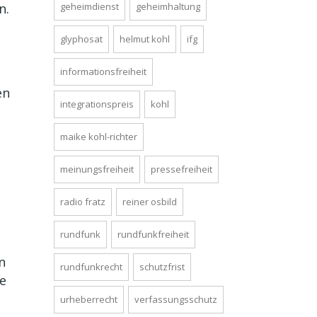
n.
geheimdienst
geheimhaltung
glyphosat
helmut kohl
ifg
informationsfreiheit
en
integrationspreis
kohl
maike kohl-richter
meinungsfreiheit
pressefreiheit
radio fratz
reiner osbild
rundfunk
rundfunkfreiheit
n
rundfunkrecht
schutzfrist
ge
urheberrecht
verfassungsschutz