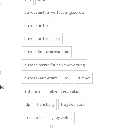
-
bundesamt für verfassungsschutz
bundesarchiv
bundesarchivgesetz
bundesfinanzministerium
d
bundesinstitut für risikobewertung
t
bundeskanzleramt
cdu
cum-ex
ie
eichmann
fabien théofilakis
fdp
flensburg
frag den staat
freie radios
gaby weber