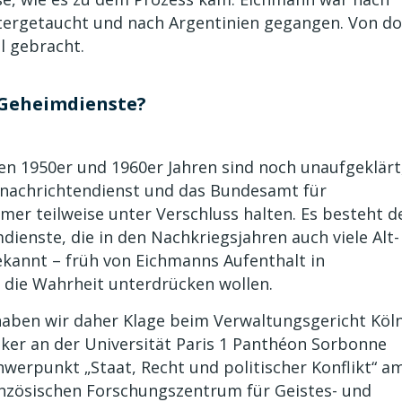
tergetaucht und nach Argentinien gegangen. Von do
l gebracht.
 Geheimdienste?
en 1950er und 1960er Jahren sind noch unaufgeklärt
snachrichtendienst und das Bundesamt für
er teilweise unter Verschluss halten. Es besteht d
ienste, die in den Nachkriegsjahren auch viele Alt-
bekannt – früh von Eichmanns Aufenthalt in
 die Wahrheit unterdrücken wollen.
aben wir daher Klage beim Verwaltungsgericht Köl
iker an der Universität Paris 1 Panthéon Sorbonne
werpunkt „Staat, Recht und politischer Konflikt“ a
anzösischen Forschungszentrum für Geistes- und