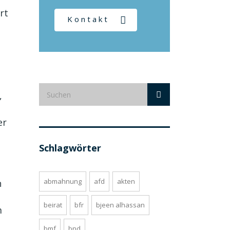
rt
Kontakt
,
er
Schlagwörter
abmahnung
afd
akten
n
beirat
bfr
bjeen alhassan
m
bmf
bnd