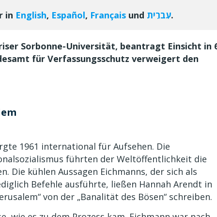
r in
English
,
Español
,
Français
und
עִברִית
.
riser Sorbonne-Universität, beantragt Einsicht in 
desamt für Verfassungsschutz verweigert den
alem
gte 1961 international für Aufsehen. Die
alsozialismus führten der Weltöffentlichkeit die
n. Die kühlen Aussagen Eichmanns, der sich als
diglich Befehle ausführte, ließen Hannah Arendt in
rusalem“ von der „Banalität des Bösen“ schreiben.
se, wie es zu dem Prozess kam. Eichmann war nach