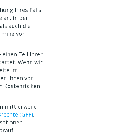
hung Ihres Falls
 an, in der
als auch die
rmine vor
einen Teil Ihrer
tattet. Wenn wir
eite im
len Ihnen vor
n Kostenrisiken
n mittlerweile
srechte (GFF)
,
sationen
darauf