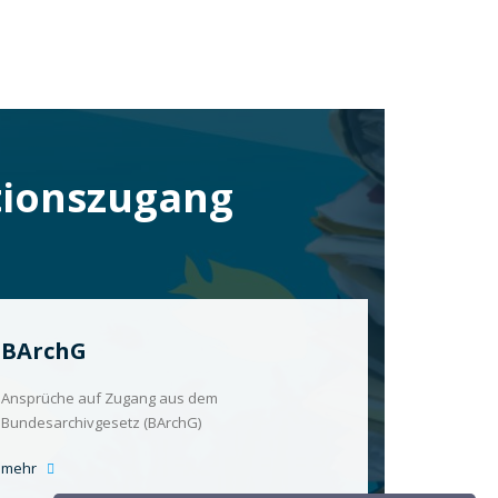
tionszugang
BArchG
Ansprüche auf Zugang aus dem
Bundesarchivgesetz (BArchG)
mehr