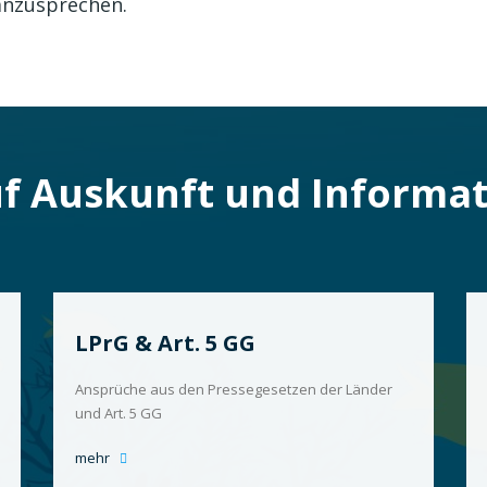
anzusprechen.
uf Auskunft und Informa
LPrG & Art. 5 GG
Ansprüche aus den Pressegesetzen der Länder
und Art. 5 GG
mehr