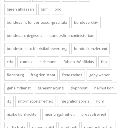
bjeen alhassan
bmf
bnd
bundesamt für verfassungsschutz
bundesarchiv
bundesarchivgesetz
bundesfinanzministerium
bundesinstitut für risikobewertung
bundeskanzleramt
cdu
cum-ex
eichmann
fabien théofilakis
fdp
flensburg
frag den staat
freie radios
gaby weber
geheimdienst
geheimhaltung
glyphosat
helmut kohl
ifg
informationsfreiheit
integrationspreis
kohl
maike kohl-richter
meinungsfreiheit
pressefreiheit
radio fratz
reiner osbild
rundfunk
rundfunkfreiheit