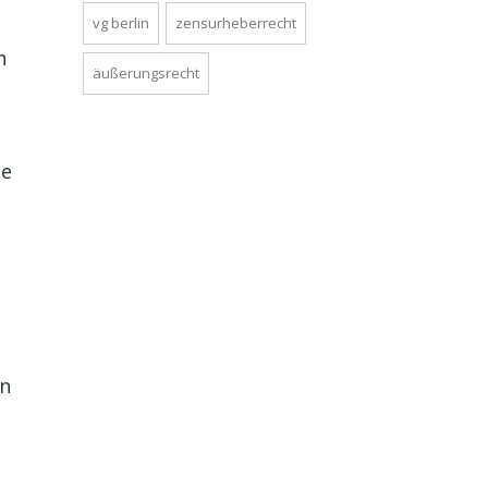
vg berlin
zensurheberrecht
n
äußerungsrecht
ne
en