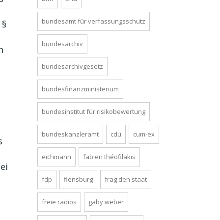
bundesamt für verfassungsschutz
 §
bundesarchiv
h
bundesarchivgesetz
bundesfinanzministerium
bundesinstitut für risikobewertung
bundeskanzleramt
cdu
cum-ex
s
eichmann
fabien théofilakis
ei
fdp
flensburg
frag den staat
freie radios
gaby weber