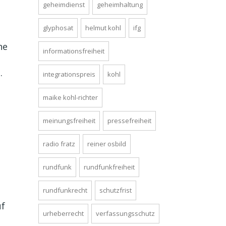
geheimdienst
geheimhaltung
glyphosat
helmut kohl
ifg
he
informationsfreiheit
.
integrationspreis
kohl
maike kohl-richter
meinungsfreiheit
pressefreiheit
n
radio fratz
reiner osbild
rundfunk
rundfunkfreiheit
rundfunkrecht
schutzfrist
uf
urheberrecht
verfassungsschutz