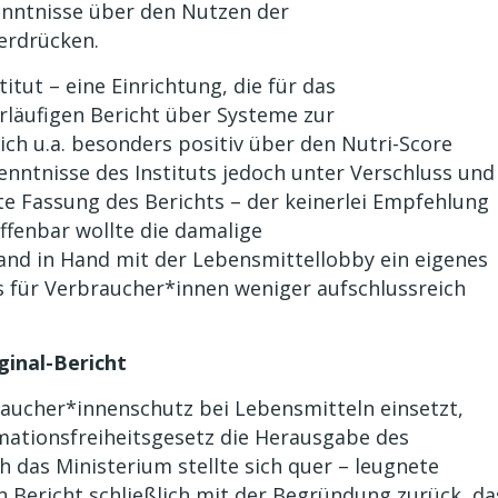
kenntnisse über den Nutzen der
erdrücken.
itut – eine Einrichtung, die für das
rläufigen Bericht über Systeme zur
ch u.a. besonders positiv über den Nutri-Score
kenntnisse des Instituts jedoch unter Verschluss und
ete Fassung des Berichts – der keinerlei Empfehlung
ffenbar wollte die damalige
and in Hand mit der Lebensmittellobby ein eigenes
 für Verbraucher*innen weniger aufschlussreich
inal-Bericht
braucher*innenschutz bei Lebensmitteln einsetzt,
mationsfreiheitsgesetz die Herausgabe des
h das Ministerium stellte sich quer – leugnete
n Bericht schließlich mit der Begründung zurück, da