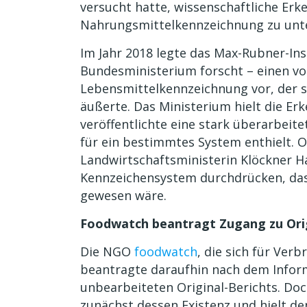
versucht hatte, wissenschaftliche Er
Nahrungsmittelkennzeichnung zu unt
Im Jahr 2018 legte das Max-Rubner-Inst
Bundesministerium forscht – einen vo
Lebensmittelkennzeichnung vor, der si
äußerte. Das Ministerium hielt die Er
veröffentlichte eine stark überarbeit
für ein bestimmtes System enthielt. O
Landwirtschaftsministerin Klöckner H
Kennzeichensystem durchdrücken, das
gewesen wäre.
Foodwatch beantragt Zugang zu Orig
Die NGO
foodwatch
, die sich für Ver
beantragte daraufhin nach dem Infor
unbearbeiteten Original-Berichts. Doc
zunächst dessen Existenz und hielt de