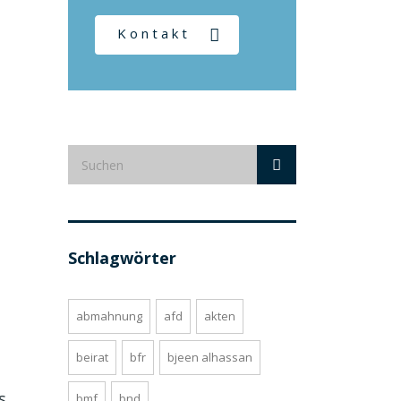
Kontakt
Schlagwörter
abmahnung
afd
akten
beirat
bfr
bjeen alhassan
s
bmf
bnd