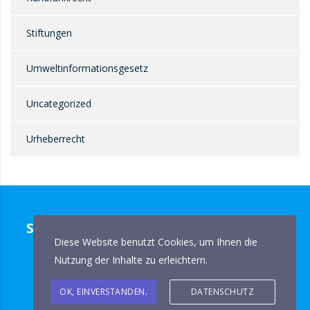
Stiftungen
Umweltinformationsgesetz
Uncategorized
Urheberrecht
Setzen Sie Ihre Auskunftsansprüche
Diese Website benutzt Cookies, um Ihnen die
durch.
Nutzung der Inhalte zu erleichtern.
ANFRAGE
OK, EINVERSTANDEN.
DATENSCHUTZ